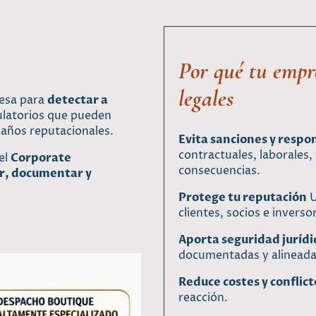
Por qué tu empre
legales
resa para
detectar a
gulatorios que pueden
daños reputacionales.
Evita sanciones y respo
contractuales, laborales,
el
Corporate
consecuencias.
r, documentar y
Protege tu reputación
U
clientes, socios e inverso
Aporta seguridad jurídic
documentadas y alineadas
Reduce costes y conflict
reacción.