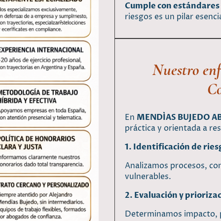
Cumple con estándares 
riesgos es un pilar esen
Nuestro enf
Co
En
MENDÍAS BUJEDO 
práctica y orientada a re
1. Identificación de ries
Analizamos procesos, cont
vulnerables.
2. Evaluación y prioriza
Determinamos impacto, pr