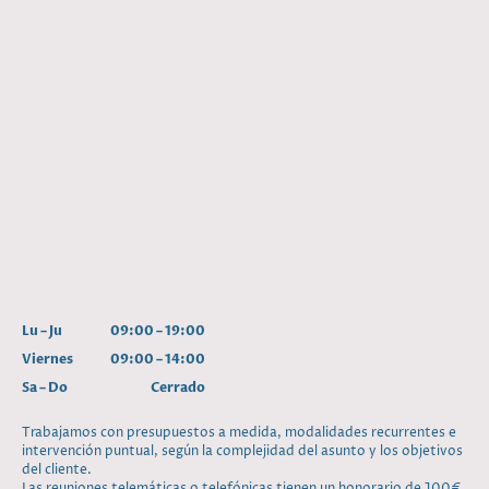
Lu
–
Ju
09:00
–
19:00
Viernes
09:00
–
14:00
Sa
–
Do
Cerrado
Trabajamos con presupuestos a medida, modalidades recurrentes e
intervención puntual, según la complejidad del asunto y los objetivos
del cliente.
Las reuniones telemáticas o telefónicas tienen un honorario de 100€