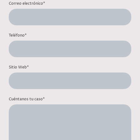
Correo electrónico
*
Teléfono
*
Sitio Web
*
Cuéntanos tu caso
*