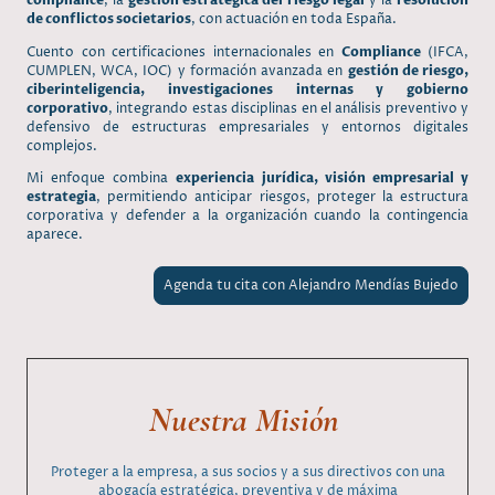
compliance
, la
gestión estratégica del riesgo legal
y la
resolución
de conflictos societarios
, con actuación en toda España.
Cuento con certificaciones internacionales en
Compliance
(IFCA,
CUMPLEN, WCA, IOC) y formación avanzada en
gestión de riesgo,
ciberinteligencia, investigaciones internas y gobierno
corporativo
, integrando estas disciplinas en el análisis preventivo y
defensivo de estructuras empresariales y entornos digitales
complejos.
Mi enfoque combina
experiencia jurídica, visión empresarial y
estrategia
, permitiendo anticipar riesgos, proteger la estructura
corporativa y defender a la organización cuando la contingencia
aparece.
Agenda tu cita con Alejandro Mendías Bujedo
Nuestra Misión
Proteger a la empresa, a sus socios y a sus directivos con una
abogacía estratégica, preventiva y de máxima