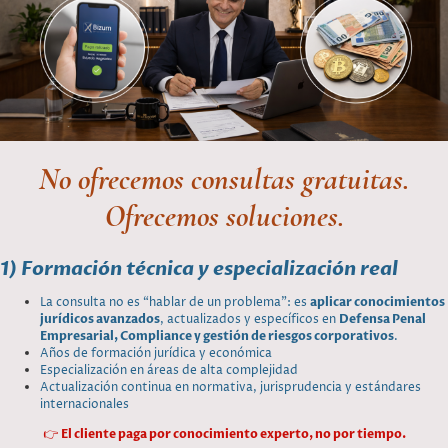
No ofrecemos consultas gratuitas.
Ofrecemos soluciones.
1) Formación técnica y especialización real
La consulta no es “hablar de un problema”: es
aplicar conocimientos
jurídicos avanzados
, actualizados y específicos en
Defensa Penal
Empresarial, Compliance y gestión de riesgos corporativos
.
Años de formación jurídica y económica
Especialización en áreas de alta complejidad
Actualización continua en normativa, jurisprudencia y estándares
internacionales
👉
El cliente paga por conocimiento experto, no por tiempo.