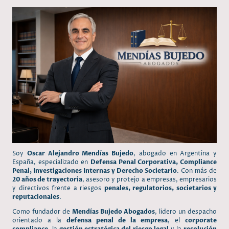
Soy
Oscar Alejandro Mendías Bujedo
, abogado en Argentina y
España, especializado en
Defensa Penal Corporativa, Compliance
Penal, Investigaciones Internas y Derecho Societario
. Con más de
20 años de trayectoria
, asesoro y protejo a empresas, empresarios
y directivos frente a riesgos
penales, regulatorios, societarios y
reputacionales
.
Como fundador de
Mendías Bujedo Abogados
, lidero un despacho
orientado a la
defensa penal de la empresa
, el
corporate