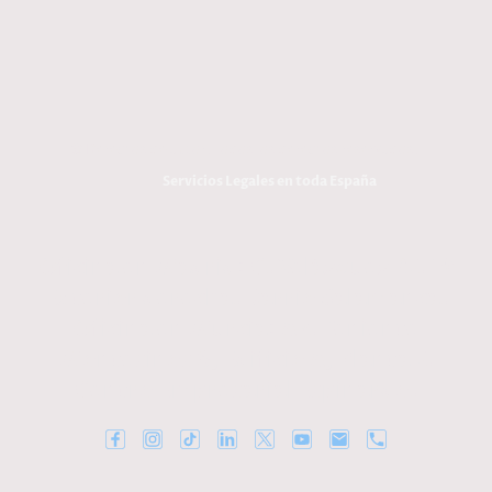
© Derechos de autor. Todos los derechos reservados.
Servicios Legales en toda España
Oficina en Madrid: C. Velázquez 27. 1º
Exterior derecha. Barrio Salamanca.
Oficina en Murcia: Av. Teniente
Montesinos 8, Edificio A, Planta 7.
Centro Empresarial Espinardo.