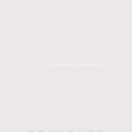
estrategias y su presupuesto.
© Derechos de autor. Todos los derechos reservados.
Servicios Legales en toda España
Oficina en Madrid: C. Velázquez 27. 1º
Exterior derecha. Barrio Salamanca.
Oficina en Murcia: Av. Teniente
Montesinos 8, Edificio A, Planta 7.
Centro Empresarial Espinardo.