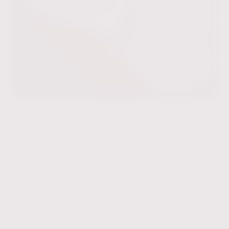
Publicaciones
Aquí podrá leer y bajar las distintas publicaciones del Despacho
como parte de nuestros programas de capacitación a Empresas y
Empresarios.