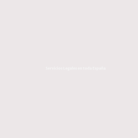
estrategias y su presupuesto.
© Derechos de autor. Todos los derechos reservados.
Servicios Legales en toda España
Oficina en Madrid: C. Velázquez 27. 1º
Exterior derecha. Barrio Salamanca.
Oficina en Murcia: Av. Teniente
Montesinos 8, Edificio A, Planta 7.
Centro Empresarial Espinardo.